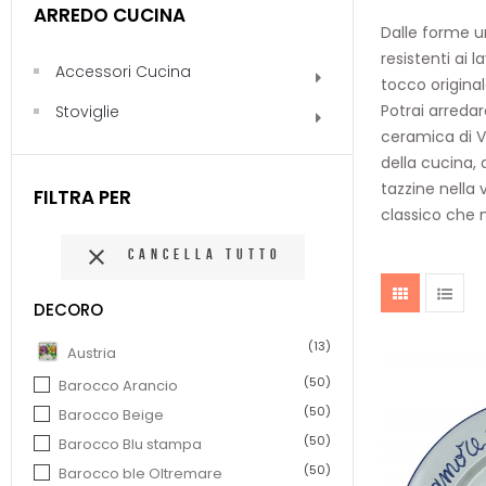
ARREDO CUCINA
Dalle
forme u
resistenti
ai l
Accessori Cucina
tocco original
Potrai arredar
Stoviglie
ceramica di Vi
della cucina,
tazzine
nella 
FILTRA PER
classico che

CANCELLA TUTTO
DECORO
(13)
Austria
(50)
Barocco Arancio
(50)
Barocco Beige
(50)
Barocco Blu stampa
(50)
Barocco ble Oltremare