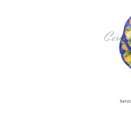
(28)
Casette Blu
(28)
Casette Giallo
(28)
Casette Verde
(28)
Casette Rosso
(14)
Barocco Fiorato Verde
(16)
Barocco Fiorato Blu
(16)
Barocco Fiorato Rosso
(6)
Girasole
(4)
Tris Fiori Verde
(3)
fresie bordo verde rame
(4)
Fiore Rosa
Servi
(4)
Fiore Blu
(4)
Fiore Lilla
(4)
Fiore Giallo
(4)
Fiore Rosso