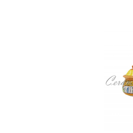
(3)
Fondo Marino
(2)
Millefiori Blu
(2)
Bouquet Rosa
(3)
Giglio Rosa
(3)
Scegli il tuo decoro