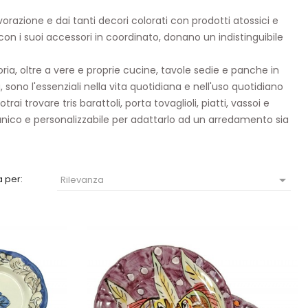
avorazione
e dai tanti decori colorati con prodotti
atossici
e
con i suoi accessori in coordinato, donano un indistinguibile
ria, oltre a vere e proprie
cucine
,
tavole
sedie
e
panche
in
, sono l'essenziali nella vita quotidiana e nell'uso quotidiano
potrai trovare
tris barattoli
,
porta tovaglioli
,
piatti
,
vassoi
e
unico e
personalizzabile
per adattarlo ad un arredamento sia

 per:
Rilevanza