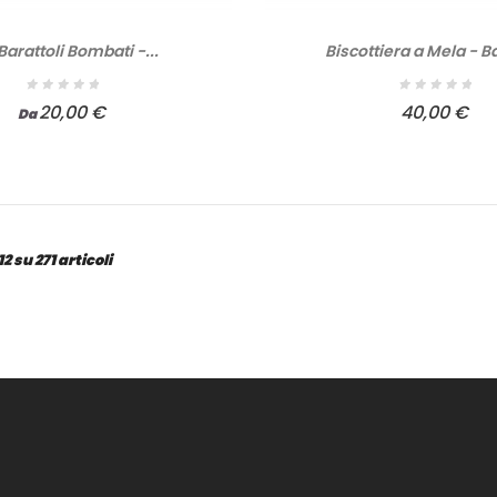
 Barattoli Bombati -...
Biscottiera a Mela - 
20,00 €
40,00 €
Da
2 su 271 articoli