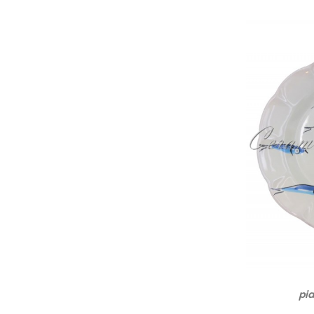
(3)
Fiore Azzurro
(5)
Fiore Nuovo Rosa
(6)
Fiore Nuovo Blu
(3)
Di Maio Rosa
(3)
Di Maio Celeste
(3)
Baronetto Rosa
(3)
Baronetto Celeste
(8)
Tara Blu
(8)
Tara Rosa
(8)
Tara Fondo Beige
(8)
Tara Fondo Cotto
(3)
Napoli
(1)
Vicoli di Napoli
(1)
Klimt
(2)
Cuore D'Amore
pia
(2)
Tulipani