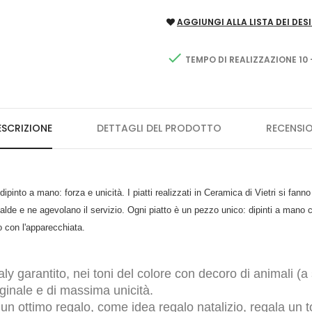
AGGIUNGI ALLA LISTA DEI DESI

TEMPO DI REALIZZAZIONE 10 
ESCRIZIONE
DETTAGLI DEL PRODOTTO
RECENSIO
 dipinto a mano: forza e unicità. I piatti realizzati in Ceramica di Vietri si fann
alde e ne agevolano il servizio. Ogni piatto è un pezzo unico: dipinti a mano co
ito con l'apparecchiata.
y garantito, nei toni del colore con decoro di animali (a
iginale e di massima unicità.
r un ottimo regalo, come idea regalo natalizio, regala un