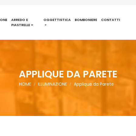
IONE
ARREDO E
OGGETTISTICA
BOMBONIERE
CONTATTI
PIASTRELLE
APPLIQUE DA PARETE
HOME
ILLUMINAZIONE
Applique da Parete