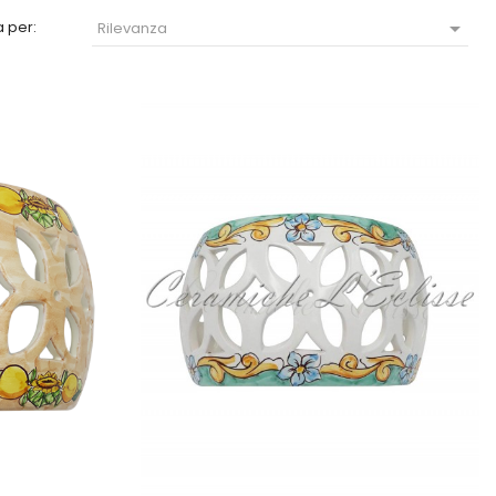

 per:
Rilevanza