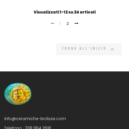
Visualizzati 1-12 su 24 articoli
1
2

Torna all'inizio
Info@ceramiche-leclisse.com
Telefono :
338 964 2618