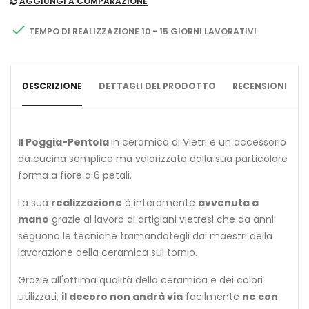
AGGIUNGI A COMPARAZIONE

TEMPO DI REALIZZAZIONE 10 - 15 GIORNI LAVORATIVI
DESCRIZIONE
DETTAGLI DEL PRODOTTO
RECENSIONI
Il Poggia-Pentola
in ceramica di Vietri è un accessorio
da cucina semplice ma valorizzato dalla sua particolare
forma a fiore a 6 petali.
La sua
realizzazione
è interamente
avvenuta a
mano
grazie al lavoro di artigiani vietresi che da anni
seguono le tecniche tramandategli dai maestri della
lavorazione della ceramica sul tornio.
Grazie all'ottima qualità della ceramica e dei colori
utilizzati,
il decoro non andrà via
facilmente
ne con