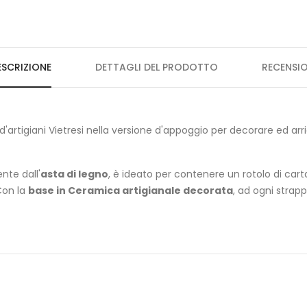
ESCRIZIONE
DETTAGLI DEL PRODOTTO
RECENSIO
d'artigiani Vietresi nella versione d'appoggio per decorare ed arric
nte dall'
asta di legno
, è ideato per contenere un rotolo di car
Con la
base in Ceramica artigianale decorata
, ad ogni strapp