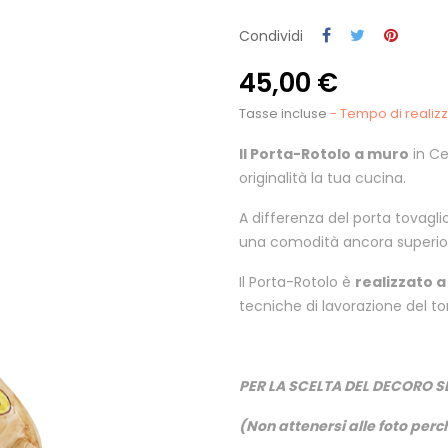
Condividi
45,00 €
Tasse incluse
- Tempo di realizza
Il Porta-Rotolo a muro
in Ce
originalità la tua cucina.
A differenza del porta tovagl
una comodità ancora superio
Il Porta-Rotolo è
realizzato 
tecniche di lavorazione del to
PER LA SCELTA DEL DECORO S
(Non attenersi alle foto perch