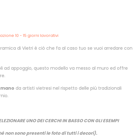
zione 10 - 15 giorni lavorativi
ramica di Vietri è ciò che fa al caso tuo se vuoi arredare con
ioli ad appoggio, questo modello va messo al muro ed offre
re.
a mano
da artisti vietresi nel rispetto delle più tradizionali
rnio.
ELEZIONARE UNO DEI CERCHI IN BASSO CON GLI ESEMPI
é non sono presenti le foto di tutti i decori).