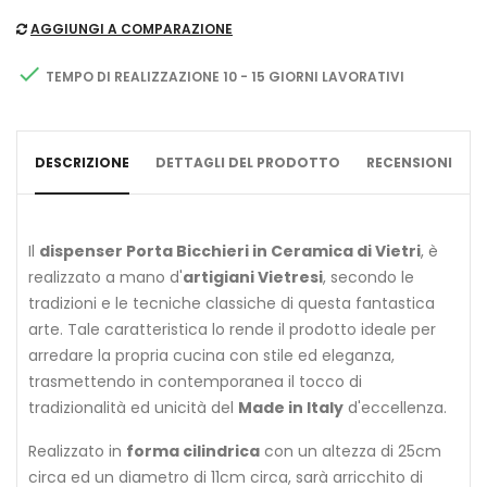
AGGIUNGI A COMPARAZIONE

TEMPO DI REALIZZAZIONE 10 - 15 GIORNI LAVORATIVI
DESCRIZIONE
DETTAGLI DEL PRODOTTO
RECENSIONI
Il
dispenser Porta Bicchieri in Ceramica di Vietri
, è
realizzato a mano d'
artigiani Vietresi
, secondo le
tradizioni e le tecniche classiche di questa fantastica
arte. Tale caratteristica lo rende il prodotto ideale per
arredare la propria cucina con stile ed eleganza,
trasmettendo in contemporanea il tocco di
tradizionalità ed unicità del
Made in Italy
d'eccellenza.
Realizzato in
forma cilindrica
con un altezza di 25cm
circa ed un diametro di 11cm circa, sarà arricchito di