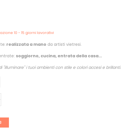
zione 10 - 15 giorni lavorativi
te:
realizzata a mano
da artisti vietresi.
 entrate:
soggiorno, cucina, entrata della casa...
"illuminare" i tuoi ambienti con stile e colori accesi e brillanti.
LO