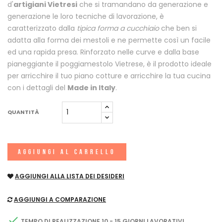
d'
artigiani Vietresi
che si tramandano da generazione e
generazione le loro tecniche di lavorazione, è
caratterizzato dalla
tipica forma a cucchiaio
che ben si
adatta alla forma dei mestoli e ne permette così un facile
ed una rapida presa. Rinforzato nelle curve e dalla base
pianeggiante il poggiamestolo Vietrese, è il prodotto ideale
per arricchire il tuo piano cotture e arricchire la tua cucina
con i dettagli del
Made in Italy
.
QUANTITÀ
AGGIUNGI AL CARRELLO
AGGIUNGI ALLA LISTA DEI DESIDERI
AGGIUNGI A COMPARAZIONE

TEMPO DI REALIZZAZIONE 10 - 15 GIORNI LAVORATIVI