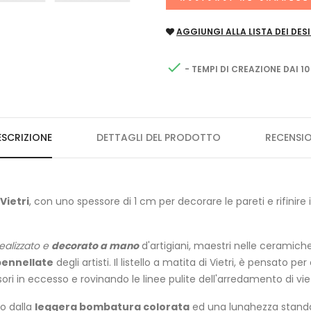
AGGIUNGI ALLA LISTA DEI DESI

- TEMPI DI CREAZIONE DAI 10
ESCRIZIONE
DETTAGLI DEL PRODOTTO
RECENSIO
Vietri
, con uno spessore di 1 cm per decorare le pareti e rifinire i
ealizzato e
decorato a mano
d'artigiani, maestri nelle ceramiche 
pennellate
degli artisti. Il listello a matita di Vietri, è pensato 
ori in eccesso e rovinando le linee pulite dell'arredamento di viet
to dalla
leggera bombatura colorata
ed una lunghezza standar