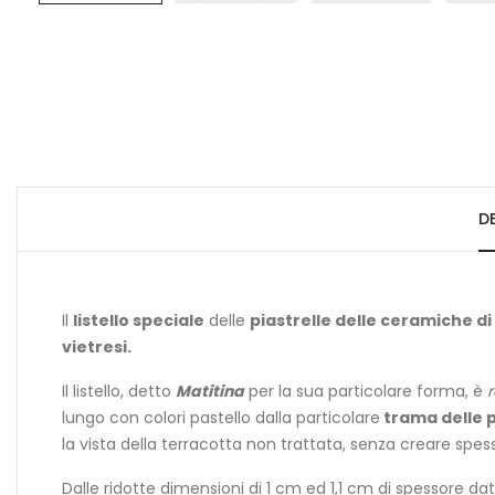
D
Il
listello speciale
delle
piastrelle delle ceramiche di 
vietresi.
Il listello, detto
Matitina
per la sua particolare forma, è
r
lungo con colori pastello dalla particolare
trama delle 
la vista della terracotta non trattata, senza creare spess
Dalle ridotte dimensioni di 1 cm ed 1,1 cm di spessore da