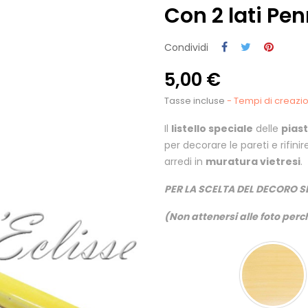
Con 2 lati Pen
Condividi
5,00 €
Tasse incluse
- Tempi di creazion
Il
listello speciale
delle
piast
per decorare le pareti e rifinir
arredi in
muratura vietresi
.
PER LA SCELTA DEL DECORO S
(Non attenersi alle foto perch