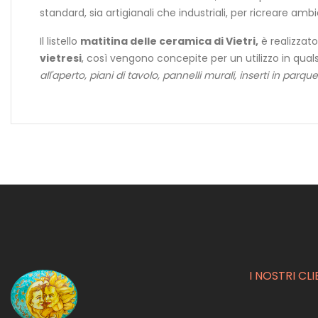
standard, sia artigianali che industriali, per ricreare ambie
Il listello
matitina delle ceramica di Vietri,
è realizzato
vietresi
, così vengono concepite per un utilizzo in qu
all'aperto, piani di tavolo, pannelli murali, inserti in parqu
I NOSTRI CLI