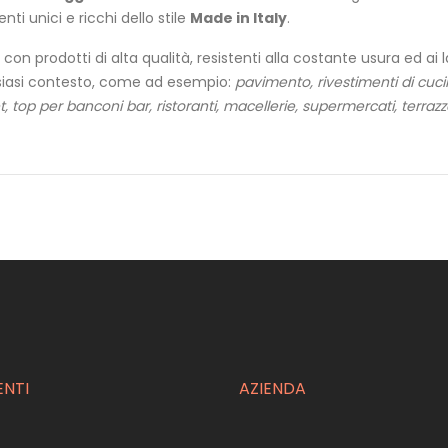
nti unici e ricchi dello stile
Made in Italy
.
 con prodotti di alta qualità, resistenti alla costante usura ed ai
alsiasi contesto, come ad esempio:
pavimento, rivestimenti di cuc
et, top per banconi bar, ristoranti, macellerie, supermercati, terrazz
ENTI
AZIENDA