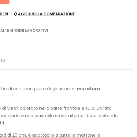
DERI
AGGIUNGI A COMPARAZIONE
 AI 15 GIORNI LAVORATIVI
NI
 bordi con linee pulite degli arredi in
muratura
di Vietri, colorato nella parte frontale e su di un lato
per concludere una piastrella e delimitarne i bordi evitando
ri.
d di 20 cm, è adattabile a tutte le mattonelle