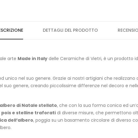
ESCRIZIONE
DETTAGLI DEL PRODOTTO
RECENSIO
nale arte
Made in Italy
delle Ceramiche di Vietri, è un prodotto 
 ed unico nel suo genere. Grazie ai nostri artigiani che realizzano
nel suo genere, creando piccolissime differenze nel decoro e nel
 albero di Natale stellato
, che con la sua forma conica ed un’
a
pois e stelline traforati
di diverse misure, che permettono olt
ca dell’albero
, poggia su un basamento circolare di diverso col
lbero.