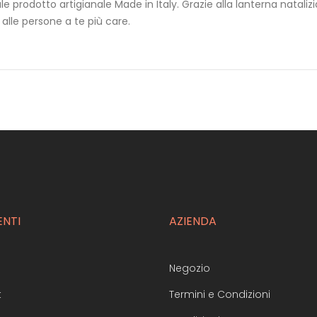
le prodotto artigianale Made in Italy. Grazie alla lanterna natalizi
 alle persone a te più care.
ENTI
AZIENDA
Negozio
t
Termini e Condizioni