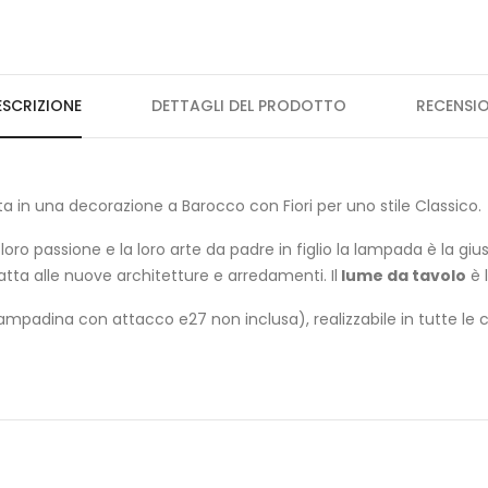
ESCRIZIONE
DETTAGLI DEL PRODOTTO
RECENSIO
ta in una decorazione a Barocco con Fiori per uno stile Classico.
ro passione e la loro arte da padre in figlio la lampada è la giu
atta alle nuove architetture e arredamenti. Il
lume da tavolo
è l
mpadina con attacco e27 non inclusa), realizzabile in tutte le c