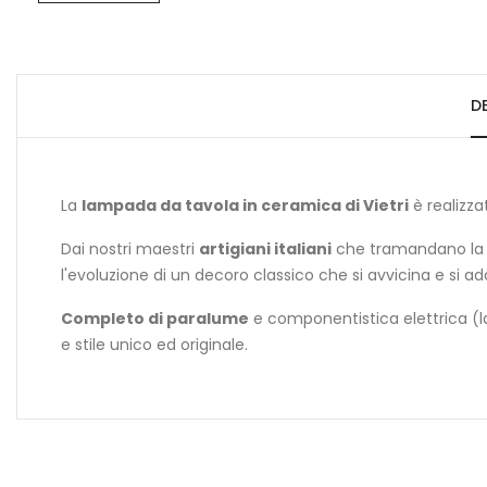
D
La
lampada da tavola in ceramica di Vietri
è realizza
Dai nostri maestri
artigiani italiani
che tramandano la lo
l'evoluzione di un decoro classico che si avvicina e si ad
Completo di paralume
e componentistica elettrica (la
e stile unico ed originale.