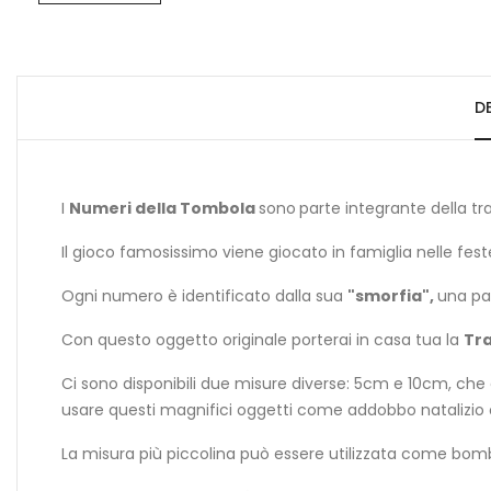
D
I
Numeri della Tombola
sono
parte integrante della tr
Il gioco famosissimo viene giocato in famiglia nelle fest
Ogni numero è identificato dalla sua
"smorfia",
una par
Con questo oggetto originale porterai in casa tua la
Tra
Ci sono disponibili due misure diverse: 5cm e 10cm, che 
usare questi magnifici oggetti come addobbo natalizio o
La misura più piccolina può essere utilizzata come bom