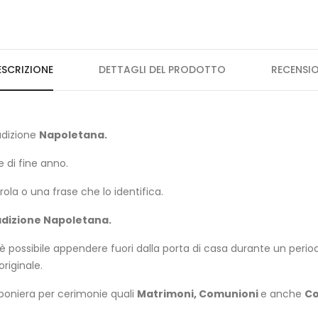
ESCRIZIONE
DETTAGLI DEL PRODOTTO
RECENSIO
adizione
Napoletana.
e di fine anno.
ola o una frase che lo identifica.
dizione Napoletana.
è possibile appendere fuori dalla porta di casa durante un perio
riginale.
boniera per cerimonie quali
Matrimoni, Comunioni
e anche
Co