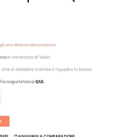
egli una diversa decorazione
ana
in ceramica di Vietri.
o che si desidera tramite il riquadro in basso.
rfia napoletana
QUI.
LO
DERI
AGGIUNGI A COMPARAZIONE