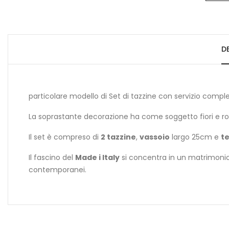
D
particolare modello di Set di tazzine con servizio completo 
La soprastante decorazione ha come soggetto fiori e rose, 
Il set è compreso di
2 tazzine
,
vassoio
largo 25cm e
te
Il fascino del
Made i Italy
si concentra in un matrimonio 
contemporanei.