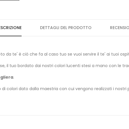
ESCRIZIONE
DETTAGLI DEL PRODOTTO
RECENSIO
da te' è ciò che fa al caso tuo se vuoi servire il te' ai tuoi ospit
il tuo bordato dai nostri colori lucenti stesi a mano con le tradi
gliera
.
di colori dato dalla maestria con cui vengono realizzati i nostr