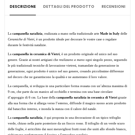
DESCRIZIONE
DETTAGLI DEL PRODOTTO
RECENSIONI
La 
campanella natalizia
, realizzata a mano nella tradizionale arte 
Made in Italy
 delle 
Ceramiche di Vietri
, è un prodotto ideale per decorare le vostre case o regalare 
durante le festività natalizie.
La 
campanella in ceramica di Vietri
, è un prodotto originale ed unico nel suo 
genere. Grazie ai nostri artigiani che 
realizzano a mano
 ogni singolo pezzo, seguendo 
le più tradizionali tecniche di lavorazione vietresi, tramandate da generazione in 
generazione, ogni prodotto è unico nel suo genere, creando piccolissime differenze 
nel decoro che ne garantiscono la qualità e ne aumentano il loro valore.
La campanella, si sviluppa in una particolare forma svasata con un’altezza massima di 
9 cm, che parte da un manico ad occhiello e termina con una base circolare 
d’appoggio di 6 cm. La base della 
campanella natalizia in ceramica di Vietri
 grazie 
alla sua forma che si allarga verso l’esterno, diffonde il magico suono acuto prodotto 
dal batacchio interno, e inonda la stanza con il calore del natale.
La 
campanella natalizia
, è qui proposta in una decorazione di un tipico trifoglio 
verde, chiuso nella parte posteriore da un fiocco rosso. Il trifoglio di un verde scuro 
delle foglie, è arricchito dai suoi meravigliosi frutti rossi che uniti allo sfondo bianco, 
richiamano perfettamente il fascino e l'atmosfera natalizia
.