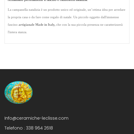
La campanella natalizia è un prodotto unico ed originale, un’ottima idea per arredare 
la propria casa o da fare come regalo di natale. Un piccolo oggetto dall'immenso 
fascino 
artigianale Made in Italy,
 che con la sua piccola presenza ne caratterizzerà 
l'intera stanza.
Info@ceramiche-leclisse.com
Telefono :
338 964 2618