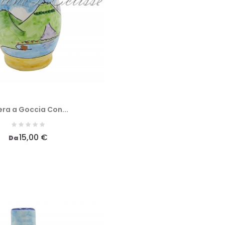
era a Goccia Con...
15,00 €
Da