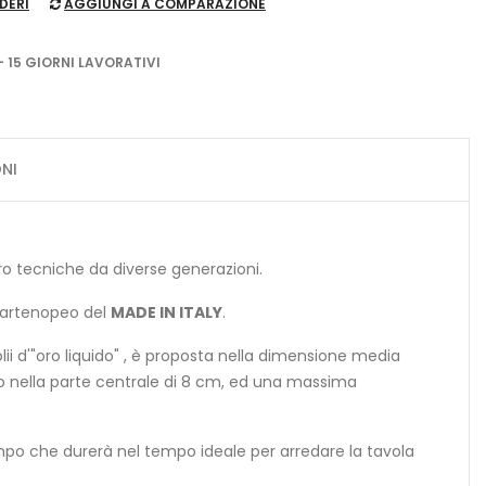
DERI
AGGIUNGI A COMPARAZIONE
- 15 GIORNI LAVORATIVI
NI
ro tecniche da diverse generazioni.
e partenopeo del
MADE IN ITALY
.
ii d'"oro liquido" , è proposta nella dimensione media
o nella parte centrale di 8 cm, ed una massima
tempo che durerà nel tempo ideale per arredare la tavola