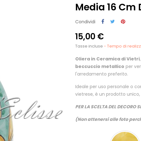
Media 16 Cm 
Condividi
15,00 €
Tasse incluse
- Tempo di realizza
Oliera in Ceramica di Vietri
beccuccio metallico
per ver
l'arredamento preferito.
Ideale per uso personale o co
vietrese, è un prodotto unico, 
PER LA SCELTA DEL DECORO S
(Non attenersi alle foto perch