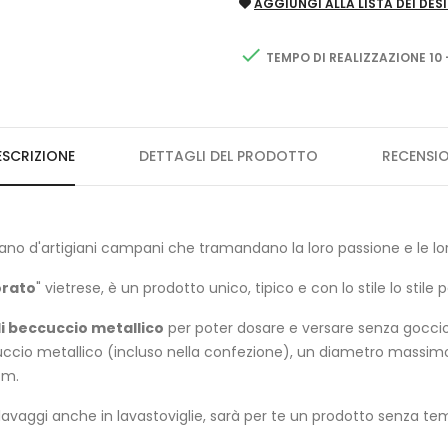
AGGIUNGI ALLA LISTA DEI DESI

TEMPO DI REALIZZAZIONE 10 
ESCRIZIONE
DETTAGLI DEL PRODOTTO
RECENSIO
mano d'artigiani campani che tramandano la loro passione e le lo
orato
" vietrese, è un prodotto unico, tipico e con lo stile lo stil
i beccuccio metallico
per poter dosare e versare senza gocciol
cuccio metallico (incluso nella confezione), un diametro massim
 cm.
 a lavaggi anche in lavastoviglie, sarà per te un prodotto senza 