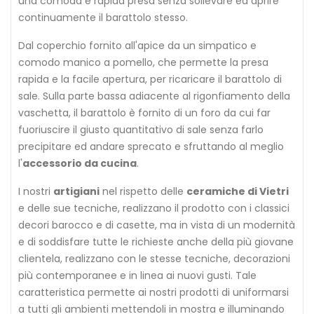
una comoda e rapida presa senza sollevare ed aprire
continuamente il barattolo stesso.
Dal coperchio fornito all'apice da un simpatico e
comodo manico a pomello, che permette la presa
rapida e la facile apertura, per ricaricare il barattolo di
sale. Sulla parte bassa adiacente al rigonfiamento della
vaschetta, il barattolo è fornito di un foro da cui far
fuoriuscire il giusto quantitativo di sale senza farlo
precipitare ed andare sprecato e sfruttando al meglio
l'
accessorio da cucina
.
I nostri
artigiani
nel rispetto delle
ceramiche di Vietri
e delle sue tecniche, realizzano il prodotto con i classici
decori barocco e di casette, ma in vista di un modernità
e di soddisfare tutte le richieste anche della più giovane
clientela, realizzano con le stesse tecniche, decorazioni
più contemporanee e in linea ai nuovi gusti. Tale
caratteristica permette ai nostri prodotti di uniformarsi
a tutti gli ambienti mettendoli in mostra e illuminando