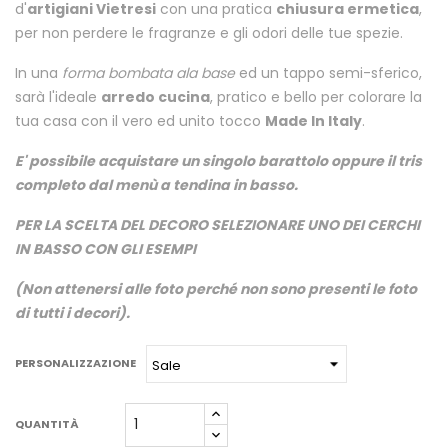
d'
artigiani Vietresi
con una pratica
chiusura ermetica
,
per non perdere le fragranze e gli odori delle tue spezie.
In una
forma bombata ala base
ed un tappo semi-sferico,
sarà l'ideale
arredo cucina
, pratico e bello per colorare la
tua casa con il vero ed unito tocco
Made In Italy
.
E' possibile acquistare un singolo barattolo oppure il tris
completo dal menù a tendina in basso.
PER LA SCELTA DEL DECORO SELEZIONARE UNO DEI CERCHI
IN BASSO CON GLI ESEMPI
(Non attenersi alle foto perché non sono presenti le foto
di tutti i decori).
PERSONALIZZAZIONE
QUANTITÀ