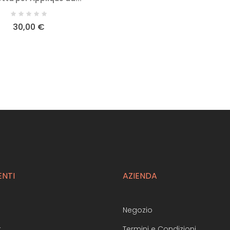
30,00 €
ENTI
AZIENDA
Negozio
t
Termini e Condizioni