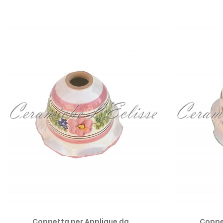
Coppetta per Applique da...
Coppet