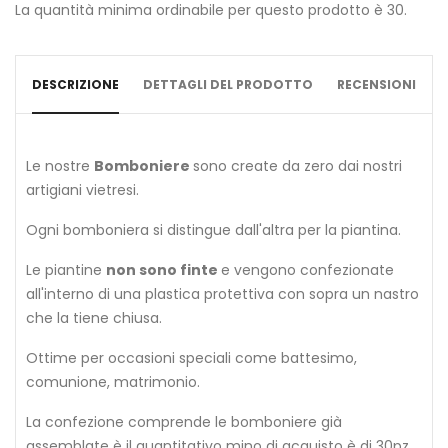
La quantità minima ordinabile per questo prodotto è 30.
DESCRIZIONE
DETTAGLI DEL PRODOTTO
RECENSIONI
Le nostre
Bomboniere
sono create da zero dai nostri
artigiani vietresi.
Ogni bomboniera si distingue dall'altra per la piantina.
Le piantine
non sono finte
e vengono confezionate
all'interno di una plastica protettiva con sopra un nastro
che la tiene chiusa.
Ottime per occasioni speciali come battesimo,
comunione, matrimonio.
La confezione comprende le bomboniere già
assemblate è il quantitativo mino di acquisto è di 30pz.