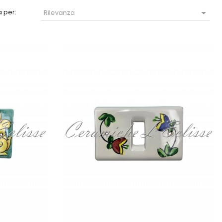

 per:
Rilevanza