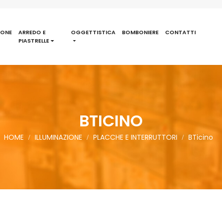
IONE
ARREDO E
OGGETTISTICA
BOMBONIERE
CONTATTI
PIASTRELLE
BTICINO
HOME
ILLUMINAZIONE
PLACCHE E INTERRUTTORI
BTicino