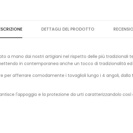
ESCRIZIONE
DETTAGLI DEL PRODOTTO
RECENSIO
zato a mano dai nostri artigiani nel rispetto delle più tradizionali t
smettendo in contemporanea anche un tocco di tradizionalità ed 
e per afferrare comodamente i tovaglioli lungo i 4 angoli, dalla 
rantisce l'appoggio e la protezione da urti caratterizzandolo così d