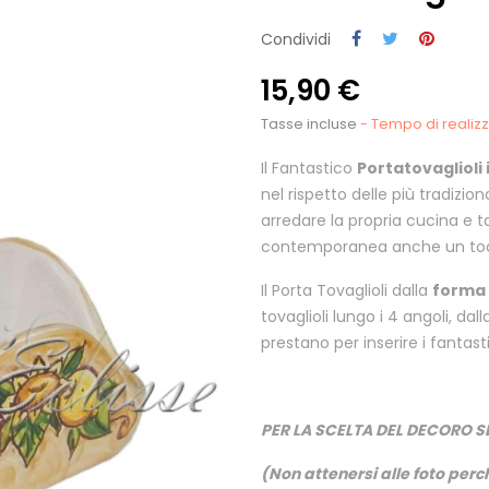
Condividi
15,90 €
Tasse incluse
- Tempo di realizza
Il Fantastico
Portatovaglioli 
nel rispetto delle più tradizion
arredare la propria cucina e 
contemporanea anche un tocco 
Il Porta Tovaglioli dalla
forma
tovaglioli lungo i 4 angoli, da
prestano per inserire i fantasti
PER LA SCELTA DEL DECORO S
(Non attenersi alle foto perch