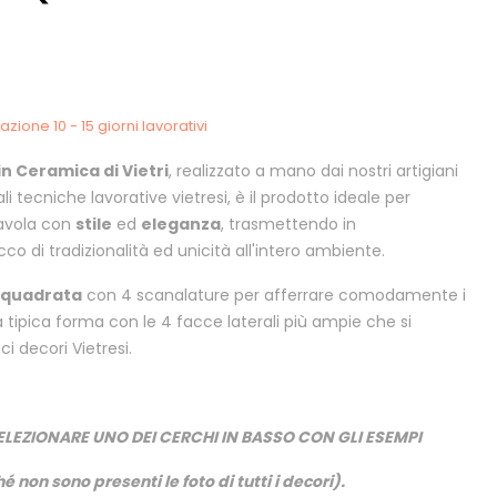
zione 10 - 15 giorni lavorativi
in Ceramica di Vietri
, realizzato a mano dai nostri artigiani
ali tecniche lavorative vietresi, è il prodotto ideale per
tavola con
stile
ed
eleganza
, trasmettendo in
di tradizionalità ed unicità all'intero ambiente.
 quadrata
con 4 scanalature per afferrare comodamente i
lla tipica forma con le 4 facce laterali più ampie che si
ci decori Vietresi.
ELEZIONARE UNO DEI CERCHI IN BASSO CON GLI ESEMPI
é non sono presenti le foto di tutti i decori).