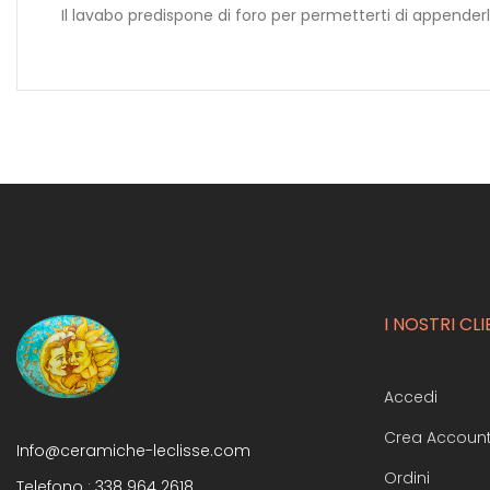
Il lavabo predispone di foro per permetterti di appender
I NOSTRI CLI
Accedi
Crea Accoun
Info@ceramiche-leclisse.com
Ordini
Telefono :
338 964 2618