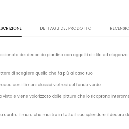
ESCRIZIONE
DETTAGLI DEL PRODOTTO
RECENSIO
assionato dei decori da giardino con oggetti di stile ed eleganza
ttere di scegliere quello che fa più al caso tuo.
occo con i Limoni classici vietresi col fondo verde.
a vista e viene valorizzato dalle pitture che lo ricoprono inter
a contro il muro che mostra in tutto il suo splendore il decoro d