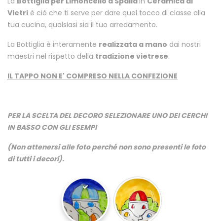
La
Bottiglia per Limoncello a Spalla
in
Ceramica di
Vietri
è ciò che ti serve per dare quel tocco di classe alla
tua cucina, qualsiasi sia il tuo arredamento.
La Bottiglia è interamente
realizzata a mano
dai nostri
maestri nel rispetto della
tradizione vietrese
.
IL TAPPO NON E' COMPRESO NELLA CONFEZIONE
PER LA SCELTA DEL DECORO SELEZIONARE UNO DEI CERCHI
IN BASSO CON GLI ESEMPI
(Non attenersi alle foto perché non sono presenti le foto
di tutti i decori).