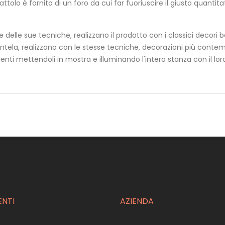
tolo è fornito di un foro da cui far fuoriuscire il giusto quantit
e delle sue tecniche, realizzano il prodotto con i classici decori 
entela, realizzano con le stesse tecniche, decorazioni più contemp
enti mettendoli in mostra e illuminando l'intera stanza con il loro
ENTI
AZIENDA