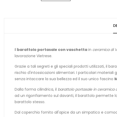
D
Il
barattolo portasale con vaschetta
in
ceramica di Vi
lavorazione Vietrese.
Grazie a tali segreti e gli speciali prodotti utilizzati, 
rischio d'intossicazioni alimentari. I particolari materi
senza intaccare la sua bellezza ed il suo unico fascino
M
Dalla forma cilindrica, il
barattolo portasale in ceramica di
ad un rigonfiamento sul davanti, il barattolo permette l
barattolo stesso.
Dal coperchio fornito all'apice da un simpatico e comodo 