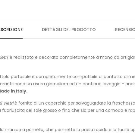
ESCRIZIONE
DETTAGLI DEL PRODOTTO
RECENSIO
etri
, è realizzato e decorato completamente a mano da artigiani
il barattolo portasale è completamente compatibile al contatto ali
ali garantiscono un usura giornaliera ed un continuo lavaggio - anc
ade in Italy
.
 Vietri
è fornito di un coperchio per salvaguardare la freschezza e
a fuoriuscita del sale grosso o fino che sia per una comoda e ra
manico a pomello, che permette la presa rapida e la facile apertu