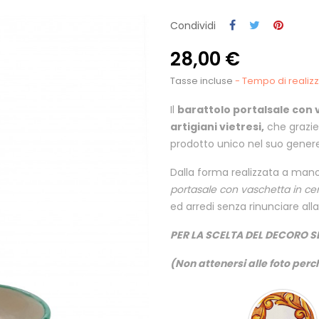
Condividi
28,00 €
Tasse incluse
- Tempo di realizza
Il
barattolo portalsale con 
artigiani vietresi,
che grazie
prodotto unico nel suo gene
Dalla forma realizzata a mano d
portasale con vaschetta in cer
ed arredi senza rinunciare alla
PER LA SCELTA DEL DECORO S
(Non attenersi alle foto perch